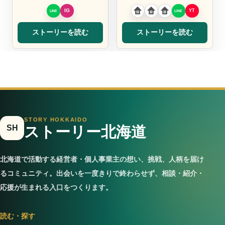
優先して、より良い施工方
万世帯が諦める「夢」を
法のご提案を。
「現実」に、お…
ストーリーを読む
ストーリーを読む
STORY HOKKAIDO
SH
ストーリー北海道
北海道で活動する経営者・個人事業主の想い、挑戦、人柄を届け
るコミュニティ。出会いを一度きりで終わらせず、相談・紹介・
応援が生まれる入口をつくります。
読む・探す