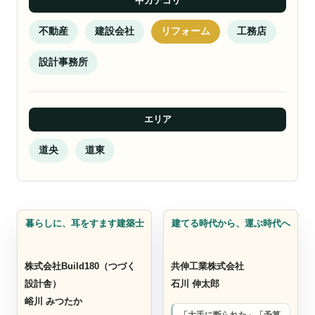
中カテゴリ
不動産
建設会社
リフォーム
工務店
設計事務所
エリア
道央
道東
建設会社
建設会社
暮らしに、耳をすます建築士
建てる時代から、運ぶ時代へ
株式会社Build180（つづく
共伸工業株式会社
設計舎）
石川 伸太郎
峪川 みつたか
「大手に断られた」「予算