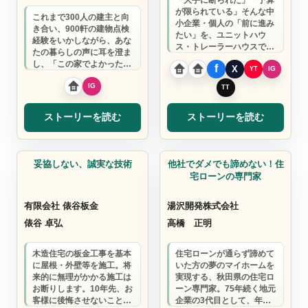
が限られている」そんな中
これまで300人の建主と向
小企業・個人の「前に進み
き合い、900軒の建物点検
たい」を、ユニットハウ
経験をいかしながら、あな
ス・トレーラーハウスで実
たの暮らしの声に耳を澄ま
現。スピードと誠実さで、
し、「この家でよかった」
あなたの背中を押し…
と心から思える住まいを一
緒に創ります…
ストーリーを読む
ストーリーを読む
不動産
不動産
妥協しない、誠実な技術
他社でダメでも諦めない！住
宅ローンの専門家
有限会社 俵谷板金
湯沢開発株式会社
俵谷 卓弘
高橋 正明
木造住宅の板金工事を基本
住宅ローンが通らず諦めて
に屋根・外壁等を施工。将
いた方の夢のマイホームを
来的に無理がかかる施工は
実現する、秋田県の住宅ロ
お断りします。10年先、お
ーン専門家。75年続く地元
客様に後悔させないことを
企業の3代目として、年間5